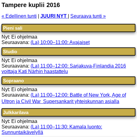
Tampere kuplii 2016
« Edellinen tunti
|
JUURI NYT
|
Seuraava tunti »
Pieni sali
Nyt: Ei ohjelmaa
Seuraavana:
(La) 10:00–11:00: Avajaiset
Studio
Nyt: Ei ohjelmaa
Seuraavana:
(La) 11:00–12:00: Sarjakuva-Finlandia 2016
voittaja Kati Närhin haastattelu
Sopraano
Nyt: Ei ohjelmaa
Seuraavana:
(La) 11:00–12:00: Battle of New York, Age of
Ultron ja Civil War  Supersankarit yhteiskunnan asialla
Julkkarilava
Nyt: Ei ohjelmaa
Seuraavana:
(La) 11:00–11:30: Kamala luonto:
Sunnuntaikävelyllä