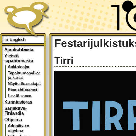
In English
Festarijulkistu
Ajankohtaista
Yleistä
Tirri
tapahtumasta
Aukioloajat
Tapahtumapaikat
ja kartat
Näytteilleasettajat
Pienlehtimarssi
Levitä sanaa
Kunniavieras
Sarjakuva-
Finlandia
Ohjelma
Arkipäivien
ohjelma