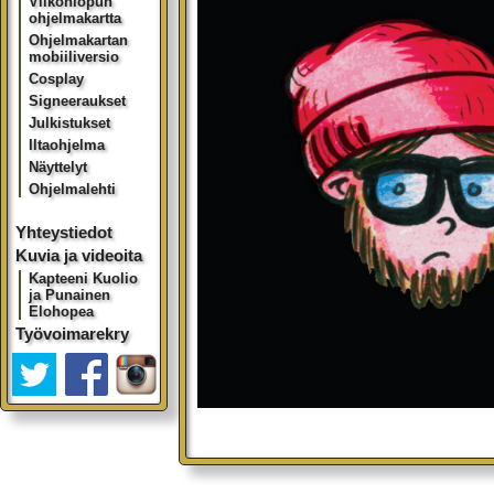
Viikonlopun
ohjelmakartta
Ohjelmakartan
mobiiliversio
Cosplay
Signeeraukset
Julkistukset
Iltaohjelma
Näyttelyt
Ohjelmalehti
Yhteystiedot
Kuvia ja videoita
Kapteeni Kuolio
ja Punainen
Elohopea
Työvoimarekry